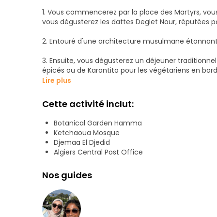
1. Vous commencerez par la place des Martyrs, vou
vous dégusterez les dattes Deglet Nour, réputées p
2. Entouré d'une architecture musulmane étonnante,
3. Ensuite, vous dégusterez un déjeuner traditionn
épicés ou de Karantita pour les végétariens en bor
Lire plus
4. Promenez-vous le long du front de mer pour admi
Saïd.
Cette activité inclut:
5. Promenez-vous dans la rue Emir Abdelkader jusqu
Botanical Garden Hamma
boutiques vendant des bijoux faits à la main et de l'
Ketchaoua Mosque
Djemaa El Djedid
6. Prenez le téléphérique pour explorer l'histoire in
Algiers Central Post Office
et au Musée de la Révolution.
Nos guides
7. La journée se termine par une visite paisible du j
Vendredi Note : Le vendredi est un jour de week-e
les prières du vendredi (environ deux heures), mais