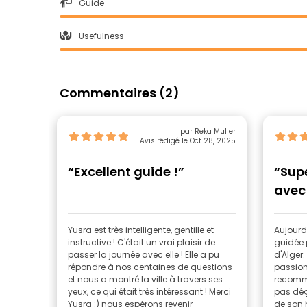
Guide
Usefulness
Commentaires (2)
par Reka Muller
Avis rédigé le Oct 28, 2025
“Excellent guide !”
“Supe
avec 
Yusra est très intelligente, gentille et
Aujourd'
instructive ! C'était un vrai plaisir de
guidée p
passer la journée avec elle ! Elle a pu
d'Alger.
répondre à nos centaines de questions
passionn
et nous a montré la ville à travers ses
recomma
yeux, ce qui était très intéressant ! Merci
pas déçu
Yusra :) nous espérons revenir
de son h