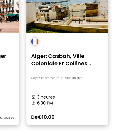
ger
Alger: Casbah, Ville
Coloniale Et Collines
Huppéees
Soyez le premier à laisser un avis
3 heures
6:30 PM
De
€10.00
urboires