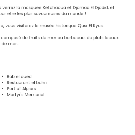
s verrez la mosquée Ketchaoua et Djamaa El Djadid, et
our être les plus savoureuses du monde !
 vous visiterez le musée historique Qasr El Ryas.
el composé de fruits de mer au barbecue, de plats locaux
d de mer.
rer la baie d'Alger et l'emblématique place du port de
'à la Grande Poste, avec des arrêts facultatifs dans des
Bab el oued
artisanat traditionnel.
Restaurant el bahri
Port of Algiers
spirante de la libération de l'Algérie au Monument du Martyr
Martyr's Memorial
ardin botanique d'Alger.
nd en Algérie. Certains magasins peuvent fermer pendant
 les musées restent ouverts.