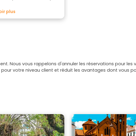
ure, de son cadre magnifique au
 la mer Méditerranée.
oir plus
t. Nous vous rappelons d'annuler les réservations pour les vi
pour votre niveau client et réduit les avantages dont vous po