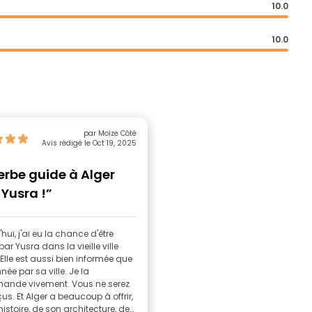
10.0
10.0
par Moize Côté
Avis rédigé le Oct 19, 2025
rbe guide à Alger
Yusra !”
hui, j'ai eu la chance d'être
ar Yusra dans la vieille ville
 Elle est aussi bien informée que
ée par sa ville. Je la
nde vivement. Vous ne serez
s. Et Alger a beaucoup à offrir,
istoire, de son architecture, de