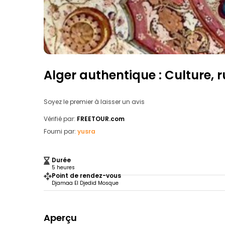
Alger authentique : Culture, r
Soyez le premier à laisser un avis
Vérifié par:
FREETOUR.com
Fourni par:
yusra
Durée
5 heures
Point de rendez-vous
Djamaa El Djedid Mosque
Aperçu