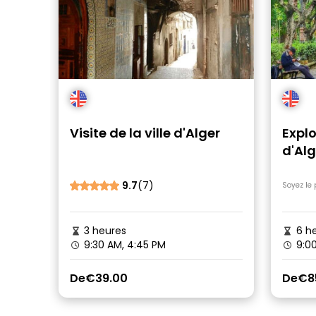
Visite de la ville d'Alger
Explo
d'Alg
9.7
(7)
Soyez le 
3 heures
6 he
9:30 AM, 4:45 PM
9:00
De
€39.00
De
€8