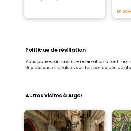
sa cult
bord de
En sav
Politique de résiliation
Vous pouvez annuler une réservation à tout momen
Une absence signalée vous fait perdre des points 
Autres visites à Alger