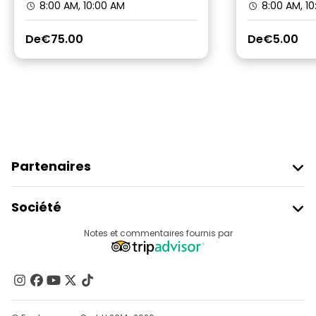
8:00 AM, 10:00 AM
8:00 AM, 10
De
€75.00
De
€5.00
Partenaires
Rejoindre Freetour
Société
Connexion Du Fournisseur
Destinations
Notes et commentaires fournis par
Programme D’affiliation
À Propos De Nous
Contactez-Nous
Groupes