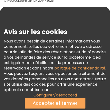
© Freetour.com GmbH 2014-2026
Aide
Blog
Presse
Sécurité Et Confidentialité
Avis sur les cookies
Conditions Générales Et Mentions Légales
Nous avons besoin de certaines informations vous
Politique En Matière De Cookies
concernant, telles que votre nom et votre adresse
Freetour Prix
courriel afin de faire des réservations et de répondre
à vos demandes de service sur la plateforme. Ceci
Programme De Fidélité
est également détaillé lors du processus de
réservation et dans notre
politique de confidentialité
.
Vous pouvez toujours vous opposer au traitement de
vos données personnelles en nous contactant. Notre
site utilise des cookies pour offrir une expérience
optimale aux utilisateurs.
Configurer/désaccord
Accepter et fermer