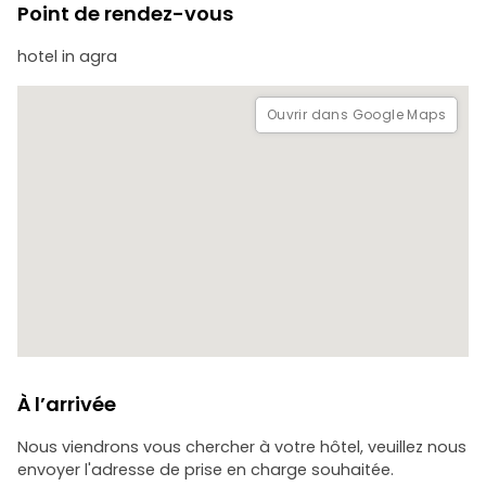
Point de rendez-vous
local à Agra et une dégustation de plats dans le cadre de
cette promenade.
hotel in agra
Ouvrir dans Google Maps
À l’arrivée
Nous viendrons vous chercher à votre hôtel, veuillez nous
envoyer l'adresse de prise en charge souhaitée.