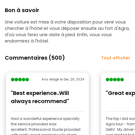
Bon à savoir
Une voiture est mise à votre disposition pour venir vous
chercher à l'hôtel et vous déposer ensuite au fort d'Agra,
d'où vous ferez une visite à pied. Enfin, vous vous
endormirez à l'hôtel.
Commentaires (500)
Tout afficher
Avis rédigé le Dec 26, 2024
"Best experience..Will
"Great exp
always recommend"
Had a wonderful experience specially
The trip I did w
the service provided was
Agra tour - from
excellent..Professional Guide provided
Delhi’. My driver was Suraj. His English
with really good experience to share
was limited but 