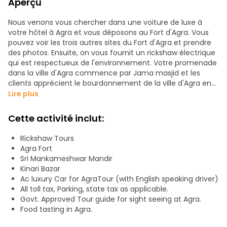
Aperçu
Nous venons vous chercher dans une voiture de luxe à
votre hôtel à Agra et vous déposons au Fort d'Agra. Vous
pouvez voir les trois autres sites du Fort d'Agra et prendre
des photos. Ensuite, on vous fournit un rickshaw électrique
qui est respectueux de l'environnement. Votre promenade
dans la ville d'Agra commence par Jama masjid et les
clients apprécient le bourdonnement de la ville d'Agra en
se promenant dans les vieux bazars d'Agra. Votre guide
Lire plus
vous montre le marché aux épices (Rawat Para). Dans ce
marché, vous pourrez voir le temple hindou de
Cette activité inclut:
Mankameshwar, vieux de près de 500 ans. Vous visiterez
également de jolis hawéliens de l'époque moghole. Les
Rickshaw Tours
autres marchés célèbres que l'on peut visiter ici sont :
Agra Fort
Kinari Bazaa, Sev Ka Bazaar, Luhar Gali, etc. Luhar Gali,
Sri Mankameshwar Mandir
anciennement connu sous le nom de Lahori Gali, était un
Kinari Bazar
lieu célèbre pour ses activités commerciales. Dans ces
Ac luxury Car for AgraTour (with English speaking driver)
marchés, vous aurez l'occasion de voir les activités
All toll tax, Parking, state tax as applicable.
commerciales. Cette promenade peut être organisée pour
Govt. Approved Tour guide for sight seeing at Agra.
des individus ou des groupes. Les frais d'un guide qualifié et
Food tasting in Agra.
d'un trajet en rickshaw électrique sont inclus dans le prix.
Nous organisons également un parcours gastronomique