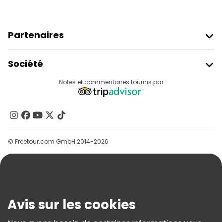
Partenaires
Rejoindre Freetour
Société
Connexion Du Fournisseur
Destinations
Notes et commentaires fournis par
Programme D’affiliation
À Propos De Nous
Contactez-Nous
Groupes
© Freetour.com GmbH 2014-2026
Aide
Blog
Presse
Sécurité Et Confidentialité
Avis sur les cookies
Conditions Générales Et Mentions Légales