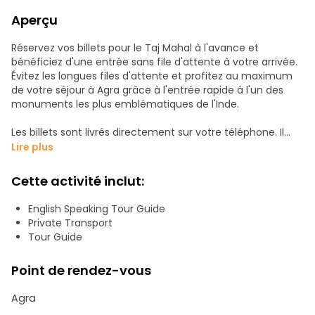
Aperçu
Réservez vos billets pour le Taj Mahal à l'avance et
bénéficiez d'une entrée sans file d'attente à votre arrivée.
Évitez les longues files d'attente et profitez au maximum
de votre séjour à Agra grâce à l'entrée rapide à l'un des
monuments les plus emblématiques de l'Inde.
Les billets sont livrés directement sur votre téléphone. Il
vous suffit d'arriver au Taj Mahal et d'entrer directement.
Lire plus
Explorez à votre rythme ce site du XVIIe siècle inscrit au
patrimoine mondial de l'UNESCO, en vous émerveillant
Cette activité inclut:
devant son architecture moghole exquise, son marbre
d'une blancheur éclatante et ses magnifiques jardins
English Speaking Tour Guide
paysagers.
Private Transport
Tour Guide
Promenez-vous dans les grandes cours et les bassins de
réflexion sereins pour vous imprégner de la riche histoire et
Point de rendez-vous
de la beauté intemporelle de ce monument célèbre dans
le monde entier. Grâce à l'accès sans file d'attente, il n'y a
Agra
pas de temps d'attente, mais une expérience inoubliable