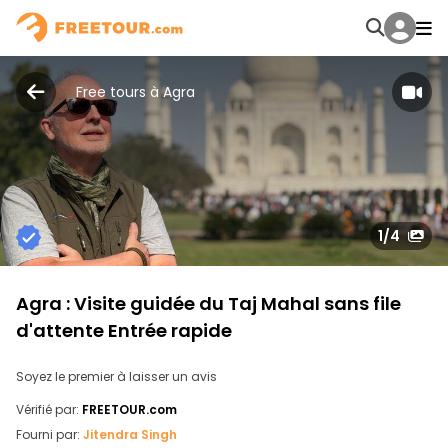
Free tours à Agra
1
/4
Agra : Visite guidée du Taj Mahal sans file
d'attente Entrée rapide
Soyez le premier à laisser un avis
Vérifié par:
FREETOUR.com
Fourni par:
Jitendra Singh