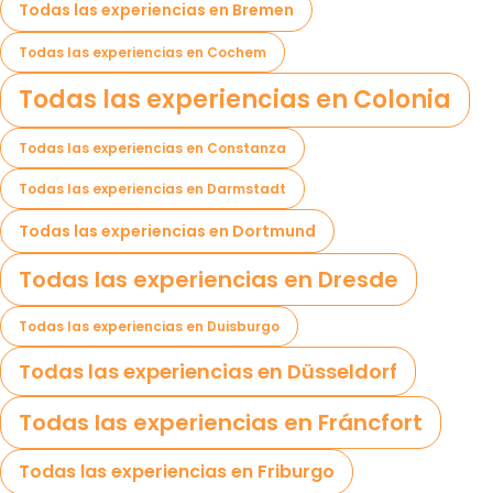
Todas las experiencias en Bremen
Todas las experiencias en Cochem
Todas las experiencias en Colonia
Todas las experiencias en Constanza
Todas las experiencias en Darmstadt
Todas las experiencias en Dortmund
Todas las experiencias en Dresde
Todas las experiencias en Duisburgo
Todas las experiencias en Düsseldorf
Todas las experiencias en Fráncfort
Todas las experiencias en Friburgo