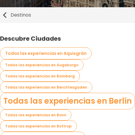
Destinos
Descubre Ciudades
Todas las experiencias en Aquisgrán
Todas las experiencias en Augsburgo
Todas las experiencias en Bamberg
Todas las experiencias en Berchtesgaden
Todas las experiencias en Berlín
Todas las experiencias en Bonn
Todas las experiencias en Bottrop