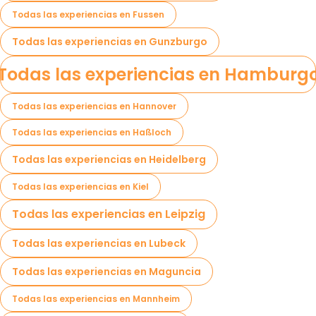
Todas las experiencias en Fussen
Todas las experiencias en Gunzburgo
Todas las experiencias en Hamburg
Todas las experiencias en Hannover
Todas las experiencias en Haßloch
Todas las experiencias en Heidelberg
Todas las experiencias en Kiel
Todas las experiencias en Leipzig
Todas las experiencias en Lubeck
Todas las experiencias en Maguncia
Todas las experiencias en Mannheim