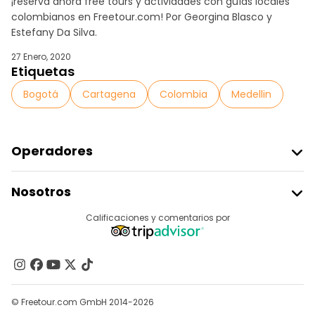
¡reserva ahora free tours y actividades con guías locales
colombianos en Freetour.com! Por Georgina Blasco y
Estefany Da Silva.
27 Enero, 2020
Etiquetas
Bogotá
Cartagena
Colombia
Medellin
Operadores
Unirse A Freetour
Nosotros
Acceder Como Proveedor
Destinos
Calificaciones y comentarios por
Programa De Afiliados
Acerca De Nosotros
Contacto
Grupos
© Freetour.com GmbH 2014-2026
Ayuda