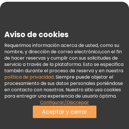
Blog
Prensa
Seguridad Y Privacidad
Aviso de cookies
Términos E Información Legal
Política De Cookies
Requerimos información acerca de usted, como su
nombre, y dirección de correo electrónico,con el fin
Freetour Premios
de hacer reservas y cumplir con sus solicitudes de
Programa De Fidelidad
servicio a través de la plataforma. Esto se especifica
también durante el proceso de reserva y en nuestra
política de privacidad
. Siempre puede objetar el
procesamiento de sus datos personales poniéndose
en contacto con nosotros. Nuestro sitio usa cookies
para entregar una experiencia de usuario óptima.
Configurar/Discrepar
Aceptar y cerrar