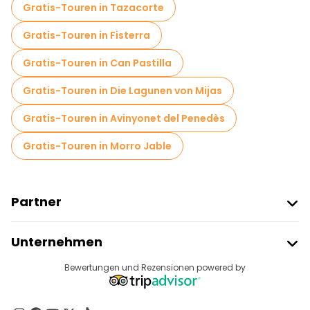
Gratis-Touren in Tazacorte
Gratis-Touren in Fisterra
Gratis-Touren in Can Pastilla
Gratis-Touren in Die Lagunen von Mijas
Gratis-Touren in Avinyonet del Penedès
Gratis-Touren in Morro Jable
Partner
Freetour Beitreten
Unternehmen
Anbieter-Anmeldung
Reiseziele
Bewertungen und Rezensionen powered by
Affiliate-Programm
Über Uns