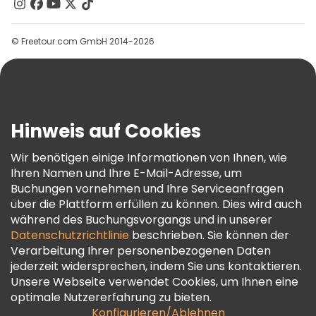
Kontakt
Gruppen
© Freetour.com GmbH 2014-2026
Hilfe
Blog
Presse
Sicherheit Und Datenschutz
Hinweis auf Cookies
AGB Und Rechtliches
Wir benötigen einige Informationen von Ihnen, wie
Cookie-Richtlinie
Ihren Namen und Ihre E-Mail-Adresse, um
Freetour Auszeichnungen
Buchungen vornehmen und Ihre Serviceanfragen
über die Plattform erfüllen zu können. Dies wird auch
Treueprogramm
während des Buchungsvorgangs und in unserer
Datenschutzrichtlinie
beschrieben. Sie können der
Verarbeitung Ihrer personenbezogenen Daten
jederzeit widersprechen, indem Sie uns kontaktieren.
Unsere Webseite verwendet Cookies, um Ihnen eine
optimale Nutzererfahrung zu bieten.
Konfigurieren/Ablehnen