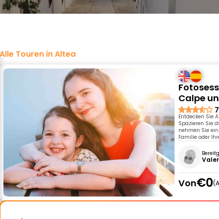
Alle Touren in Altea
Fotosess
Calpe u
7
Entdecken Sie A
Spazieren Sie d
nehmen Sie einz
Familie oder Ih
Bereit
Valer
€0
Von
A