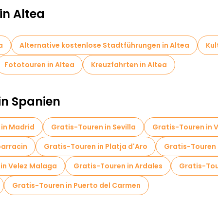
in Altea
a
Alternative kostenlose Stadtführungen in Altea
Kul
Fototouren in Altea
Kreuzfahrten in Altea
in Spanien
 in Madrid
Gratis-Touren in Sevilla
Gratis-Touren in 
barracin
Gratis-Touren in Platja d'Aro
Gratis-Touren 
 in Velez Malaga
Gratis-Touren in Ardales
Gratis-Tou
Gratis-Touren in Puerto del Carmen