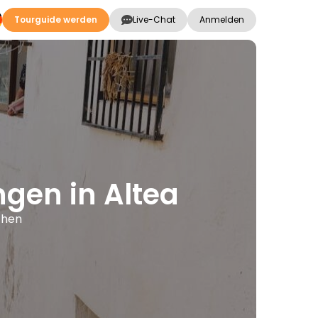
Tourguide werden
Live-Chat
Anmelden
ngen in Altea
chen