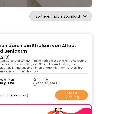
Sortieren nach: Standard
ion durch die Straßen von Altea,
nd Benidorm
.2
(3)
ltea, Calpe und Benidorm mit einem professionellen Fotoshooting.
urch die schönsten Orte, vom Strand bis zur Altstadt, und
igartige Erinnerungen an Ihren Urlaub mit Ihrem Partner, Ihrer
ren Freunden mit nach Hause.
1 stunde
gestellt von
ia y Erika
12:00 PM, 8:30 PM
Infos &
uf Trinkgeldbasis
Buchung