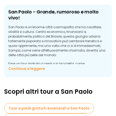
San Paolo - Grande, rumoroso e molto
vivo!
San Paolo è un'enorme città cosmopolita che ha carattere,
vitalità e cultura. Centro economico, finanziario e,
probabilmente, politico del Brasile, questa giungla urbana
fortemente popolata e innovativa può sembrare frenetica e
quasi opprimente, ma una volta che ci si è immedesimati,
Sampa, come viene affettuosamente chiamata, diventa una
delle città più belle del mondo.
Fare un tour gratuito a piedi o in bicicletta, come
raccomandato su FreeTour.com, è senza dubbio la migliore
Continua a leggere
mossa che possiate fare quando arrivate a San Paolo. Guide
locali amichevoli e autentiche vi accompagnano in questa
straordinaria città, vi svelano storia, storie, segreti e luoghi
imperdibili e vi danno ottimi consigli e suggerimenti locali.
Scopri altri tour a San Paolo
Scoprite Praça da Sé, Praça da República, il centro storico, il
barocco Pátio do Colégio, la Cattedrale di Sé, la via
Consolação e molto altro ancora. I buongustai non possono
perdersi il tour gastronomico gratuito che esplora questa città
Tour a piedi gratuiti essenziali a San Paolo
di delizie gastronomiche, ristoranti gourmet, bistrot e ottimo
cibo di strada e include anche assaggi gratuiti di prelibatezze