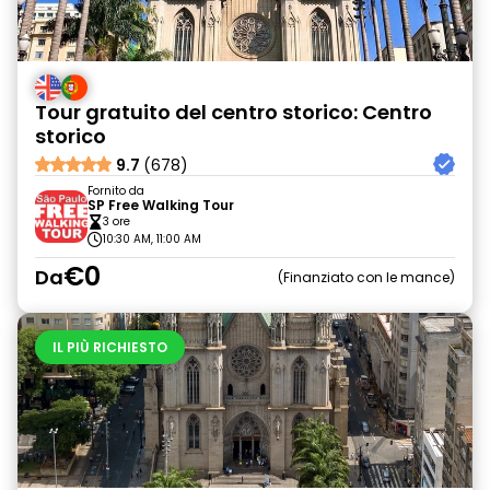
Tour gratuito del centro storico: Centro
storico
9.7
(678)
Fornito da
SP Free Walking Tour
3 ore
10:30 AM, 11:00 AM
€0
Da
Finanziato con le mance
IL PIÙ RICHIESTO