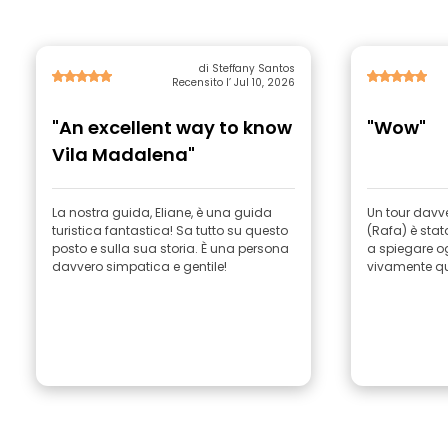
di Steffany Santos
Recensito l’ Jul 10, 2026
"An excellent way to know
"Wow"
Vila Madalena"
La nostra guida, Eliane, è una guida
Un tour davv
turistica fantastica! Sa tutto su questo
(Rafa) è sta
posto e sulla sua storia. È una persona
a spiegare o
davvero simpatica e gentile!
vivamente qu