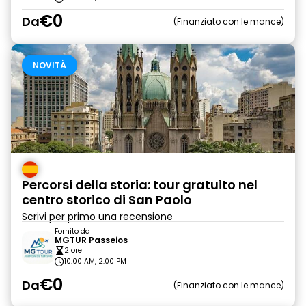
€0
Da
Finanziato con le mance
NOVITÀ
Percorsi della storia: tour gratuito nel
centro storico di San Paolo
Scrivi per primo una recensione
Fornito da
MGTUR Passeios
2 ore
10:00 AM, 2:00 PM
€0
Da
Finanziato con le mance