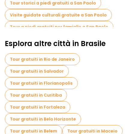
Tour storici a piedi gratuiti a San Paolo
locali.
Visite guidate culturali gratuite a San Paolo
Tour a piedi gratuiti per famiglie a San Paolo
Attività sportive a San Paolo
Musei in San Paolo
Esplora altre città in Brasile
Tour in bicicletta a San Paolo
Tour gratuiti in Rio de Janeiro
Tour gastronomici a San Paolo
Tour gratuiti in Salvador
Tour gratuiti nelle vicinanze College Pateo
Tour gratuiti in Florianopolis
Tour gratuiti nelle vicinanze Martinelli Building
Tour gratuiti in Curitiba
Tour gratuiti nelle vicinanze Casa das Rosas
Tour gratuiti in Fortaleza
Tour gratuiti in Belo Horizonte
Tour gratuiti in Belem
Tour gratuiti in Maceio