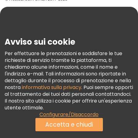
Aiuto
Blog
Stampa
Sicurezza E Privacy
Avviso sui cookie
Termini E Condizioni
Informativa Sui Cookie
Per effettuare le prenotazioni e soddisfare le tue
richieste di servizio tramite la piattaforma, ti
Freetour Premi
chiediamo alcune informazioni, come il nome e
Programma Di Fidelizzazione
l'indirizzo e-mail. Tali informazioni sono riportate in
dettaglio durante il processo di prenotazione e nella
nostra
informativa sulla privacy
. Puoi sempre opporti
al trattamento dei tuoi dati personali contattandoci.
Il nostro sito utilizza i cookie per offrire un'esperienza
utente ottimale.
Configurare/Disaccordo
Accetta e chiudi