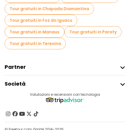
Tour gratuiti in Chapada Diamantina
Tour gratuiti in Foz do Iguacu
Tour gratuiti in Manaus
Tour gratuiti in Paraty
Tour gratuiti in Teresina
Partner
Iscriviti Al Freetour
Società
Accesso Del Fornitore
Destinazioni
Valutazioni e recensioni con tecnologia
Programma Di Affiliazione
Chi Siamo
Contattaci
Gruppi
© Freetour.com GmbH 2014-2026