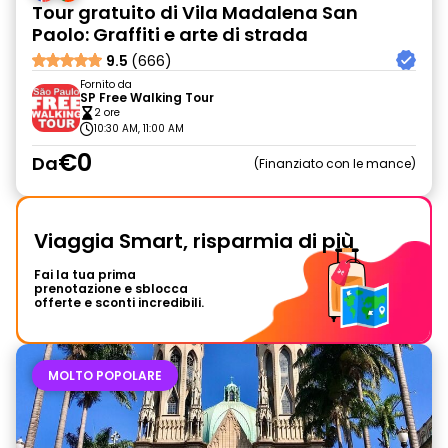
Tour gratuito di Vila Madalena San
Paolo: Graffiti e arte di strada
9.5
(666)
Fornito da
SP Free Walking Tour
2 ore
10:30 AM, 11:00 AM
€0
Da
Finanziato con le mance
Viaggia Smart, risparmia di più
Fai la tua prima
prenotazione e sblocca
offerte e sconti incredibili.
MOLTO POPOLARE