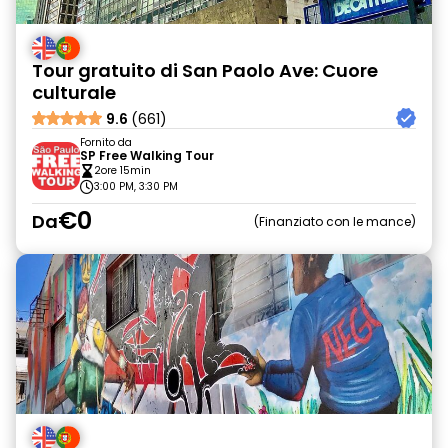
Tour gratuito di San Paolo Ave: Cuore
culturale
9.6
(661)
Fornito da
SP Free Walking Tour
2ore 15min
3:00 PM, 3:30 PM
€0
Da
Finanziato con le mance