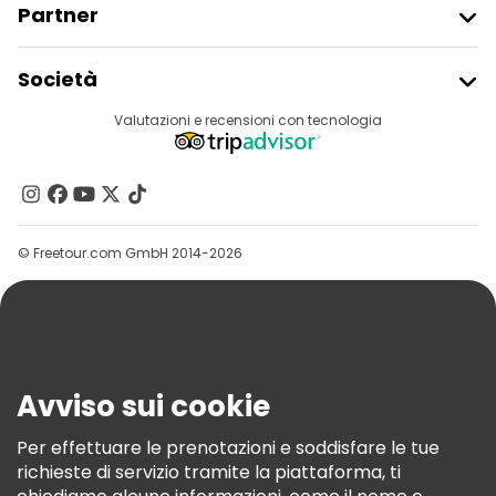
Partner
Iscriviti Al Freetour
Società
Accesso Del Fornitore
Destinazioni
Valutazioni e recensioni con tecnologia
Programma Di Affiliazione
Chi Siamo
Contattaci
Gruppi
© Freetour.com GmbH 2014-2026
Aiuto
Blog
Stampa
Sicurezza E Privacy
Avviso sui cookie
Termini E Condizioni
Informativa Sui Cookie
Per effettuare le prenotazioni e soddisfare le tue
richieste di servizio tramite la piattaforma, ti
Freetour Premi