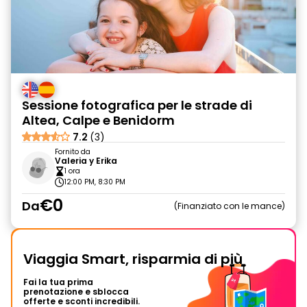
Sessione fotografica per le strade di
Altea, Calpe e Benidorm
7.2
(3)
Fornito da
Valeria y Erika
1 ora
12:00 PM, 8:30 PM
€0
Da
Finanziato con le mance
Viaggia Smart, risparmia di più
Fai la tua prima
prenotazione e sblocca
offerte e sconti incredibili.