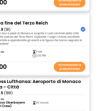
00
Informazioni e
prenotazioni
 la fine del Terzo Reich
.8
(18)
 tour a piedi di Monaco e scoprite il ruolo centrale della città
lla caduta del Terzo Reich. Esplorate i luoghi chiave, ascoltate
ntate e approfondite gli eventi e le figure che hanno segnato la
erdere!
3 ore
o da
o
2:30 PM
00
Informazioni e
prenotazioni
ess Lufthansa: Aeroporto di Monaco
a - Città
.5
(188)
o da
bus Oberbayern
30 minuti
 (new)