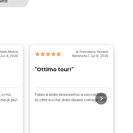
vità
Paolo Mosca
di Francesca Vezzaro
 Jul 14, 2026
Recensito l’ Jul 13, 2026
"Ottimo tour!"
"V
 ci ha
Fabio è stato bravissimo a raccontarci
La g
che di più!
la città e ci ha dato diversi consigli utili