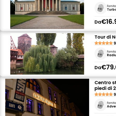
Fornit
Turb
€16.
Da
Tour di 
9
Fornit
Radiu
€79.
Da
Centro s
piedi di 
9
Fornit
Adve