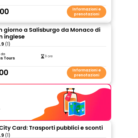
.00
Informazioni e
prenotazioni
un giorno a Salisburgo da Monaco di
n inglese
.9
(1)
o da
9 ore
s Tours
00
Informazioni e
prenotazioni
.
ity Card: Trasporti pubblici e sconti
.9
(1)