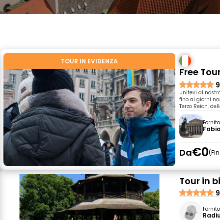
TOUR IN EVIDENZA
Free Tou
9
Unitevi al nostr
fino ai giorni n
Terzo Reich, del
Fornit
Fabi
€0
Da
Fi
Tour in b
9
Fornit
Radiu