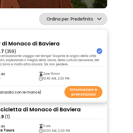
Ordina per: Predefinito
r di Monaco di Baviera
.7
(359)
o emozionante viaggio nel tempo! Scoprite le origini della città
ostri, esplorando il meglio della storia, della cultura bavarese, del
la birra e molto altro ancora. Da non perdere.
2ore 15min
o da
o
10:40 AM, 2:30 PM
Informazioni e
nanziato con le mance
prenotazioni
icicletta di Monaco di Baviera
.9
(1)
3 ore
o da
s Tours
10:00 AM, 2:00 PM