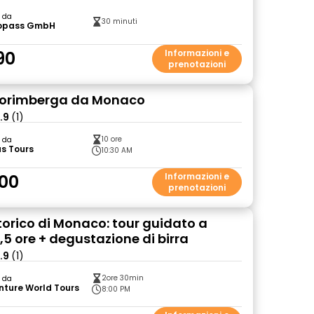
o da
30 minuti
opass GmbH
90
Informazioni e
prenotazioni
Norimberga da Monaco
.9
(1)
10 ore
o da
s Tours
10:30 AM
00
Informazioni e
prenotazioni
torico di Monaco: tour guidato a
2,5 ore + degustazione di birra
.9
(1)
2ore 30min
o da
nture World Tours
8:00 PM