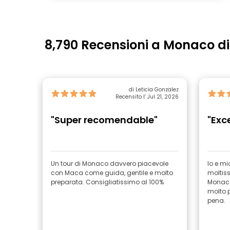
8,790 Recensioni a Monaco di
di Leticia Gonzalez
Recensito l’ Jul 21, 2026
"Super recomendable"
"Exc
Un tour di Monaco davvero piacevole
Io e m
con Maca come guida, gentile e molto
moltiss
preparata. Consigliatissimo al 100%
Monaco.
molto p
pena.