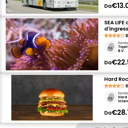
€13.
Da
SEA LIFE 
d'ingres
8
Fornit
Tiqet
B.V.
€22.
Da
Hard Roc
8
Fornit
Hard
Inter
€28.
Da