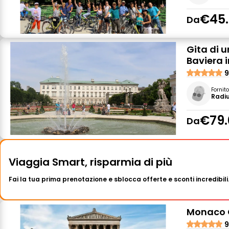
€45
Da
Gita di 
Baviera i
9
Fornit
Radiu
€79.
Da
Viaggia Smart, risparmia di più
Fai la tua prima prenotazione e sblocca offerte e sconti incredibili
Monaco C
9