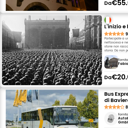
€55.
Da
L'inizio e
9
Partecipate a un
nell'ascesa e ne
storie non racco
storia. Da non p
Fornit
Fabi
€20.
Da
Bus Expr
di Bavier
8
Fornit
Auto
GmbH