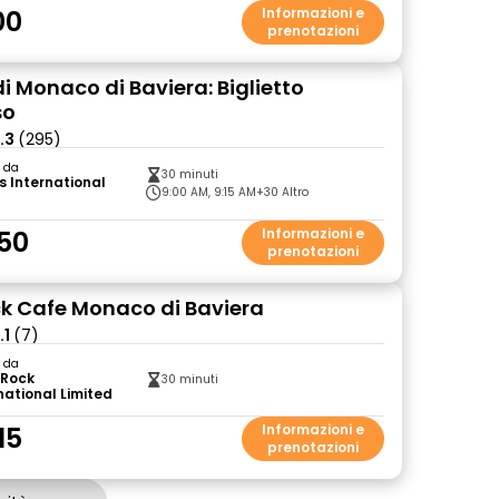
00
Informazioni e
prenotazioni
di Monaco di Baviera: Biglietto
so
.3
(295)
o da
30 minuti
s International
9:00 AM, 9:15 AM
+30 Altro
50
Informazioni e
prenotazioni
k Cafe Monaco di Baviera
.1
(7)
o da
 Rock
30 minuti
national Limited
15
Informazioni e
prenotazioni