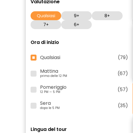
Valutazione
Qualsiasi
9+
8+
7+
6+
Ora di inizio
Qualsiasi
(79)
Mattina
(67)
prima delle 12 PM
Pomeriggio
(57)
12 PM — 5 PM
Sera
(35)
dopo le 5 PM
Lingua del tour