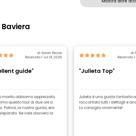
Mostra altre atti
 Baviera
di Sarah Percox
di 
Recensito l’ Jul 14, 2026
Recensito l’
ellent guide"
"Julieta Top"
io marito abbiamo apprezzato
Julieta è una guida fantastica,
imo questo tour di due ore a
raccontato tutti i dettagli e an
 Patrick, la nostra guida, era
Lo consiglio vivamente!
reparato. Ne vale davvero la