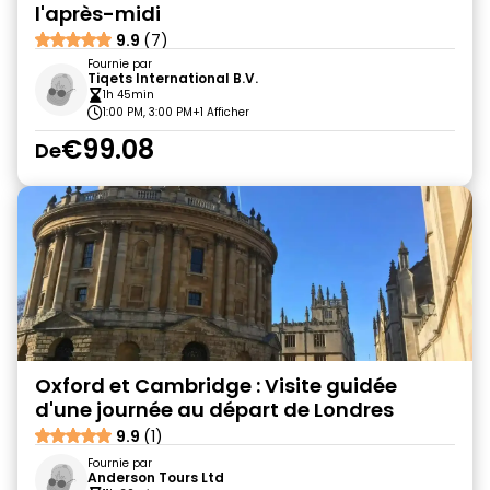
l'après-midi
9.9
(7)
Fournie par
Tiqets International B.V.
1h 45min
1:00 PM, 3:00 PM
+1 Afficher
€99.08
De
Oxford et Cambridge : Visite guidée
d'une journée au départ de Londres
9.9
(1)
Fournie par
Anderson Tours Ltd