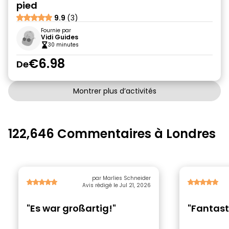
pied
9.9
(3)
Fournie par
Vidi Guides
30 minutes
€6.98
De
Montrer plus d’activités
122,646 Commentaires à Londres
par Marlies Schneider
Avis rédigé le Jul 21, 2026
"Es war großartig!"
"Fantast