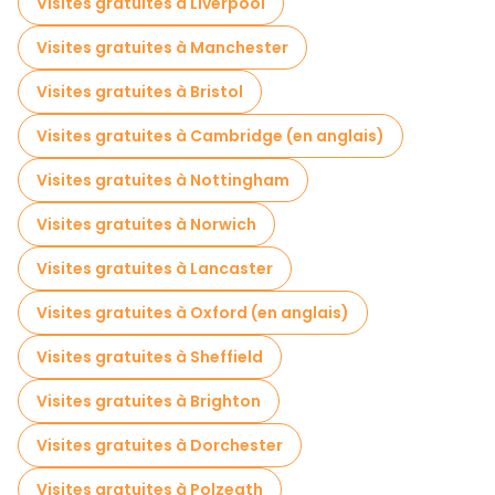
Visites gratuites à Liverpool
Jeux d'évasion en Londres
Visites gratuites à Manchester
Visites gratuites de la guerre en Londres
Visites gratuites à Bristol
Croisières en Londres
Visites gratuites à Cambridge (en anglais)
Visites guidées gratuites sur le thème des légendes et de l'épouvante Londres
Visites gratuites à Nottingham
Musées en Londres
Visites gratuites à Norwich
Visites guidées gratuites des graffitis à Londres
Visites gratuites à Lancaster
Visites pour petits groupes en Londres
Visites gratuites à Oxford (en anglais)
Visites de marchés en Londres
Visites gratuites à Sheffield
Visites gratuites de Harry Potter
Visites gratuites à Brighton
Visites de dégustation locales à Londres
Visites gratuites à Dorchester
Tours de Noël dans Londres
Visites gratuites à Polzeath