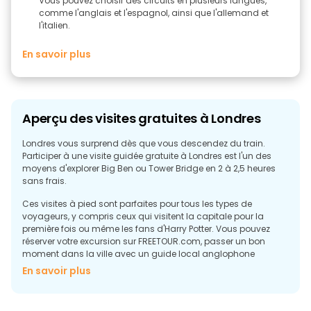
Vous pouvez choisir des circuits en plusieurs langues,
comme l'anglais et l'espagnol, ainsi que l'allemand et
l'italien.
En savoir plus
Aperçu des visites gratuites à Londres
Londres vous surprend dès que vous descendez du train.
Participer à une visite guidée gratuite à Londres est l'un des
moyens d'explorer Big Ben ou Tower Bridge en 2 à 2,5 heures
sans frais.
Ces visites à pied sont parfaites pour tous les types de
voyageurs, y compris ceux qui visitent la capitale pour la
première fois ou même les fans d'Harry Potter. Vous pouvez
réserver votre excursion sur FREETOUR.com, passer un bon
moment dans la ville avec un guide local anglophone
(l'espagnol et l'allemand sont également disponibles), et à la
En savoir plus
fin, laissez simplement un pourboire si vous avez apprécié
l'expérience.