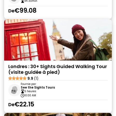
11h 30min
€99.08
De
Londres : 30+ Sights Guided Walking Tour
(visite guidée à pied)
9.9
(1)
Fournie par
See the Sights Tours
5 heures
10:00 AM
€22.15
De