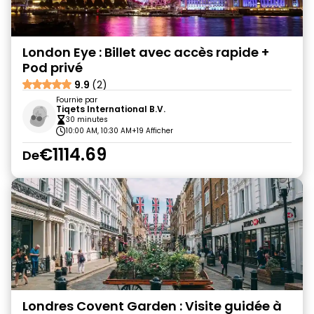
London Eye : Billet avec accès rapide +
Pod privé
9.9
(2)
Fournie par
Tiqets International B.V.
30 minutes
10:00 AM, 10:30 AM
+19 Afficher
€1114.69
De
Londres Covent Garden : Visite guidée à