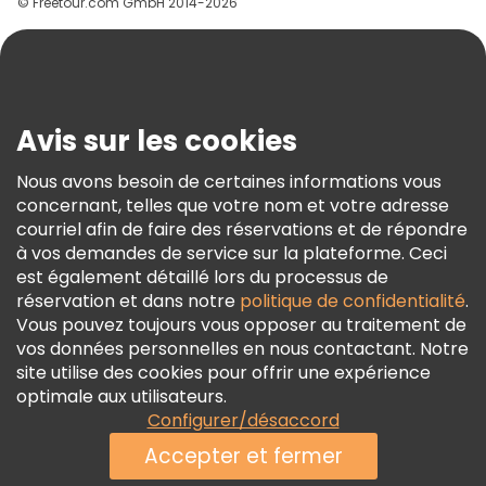
© Freetour.com GmbH 2014-2026
Aide
Blog
Presse
Sécurité Et Confidentialité
Avis sur les cookies
Conditions Générales Et Mentions Légales
Nous avons besoin de certaines informations vous
Politique En Matière De Cookies
concernant, telles que votre nom et votre adresse
Freetour Prix
courriel afin de faire des réservations et de répondre
à vos demandes de service sur la plateforme. Ceci
Programme De Fidélité
est également détaillé lors du processus de
réservation et dans notre
politique de confidentialité
.
Vous pouvez toujours vous opposer au traitement de
vos données personnelles en nous contactant. Notre
site utilise des cookies pour offrir une expérience
optimale aux utilisateurs.
Configurer/désaccord
Accepter et fermer