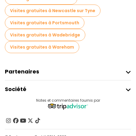
Excursions d'une journée gratuites à Londres
Visites gratuites à Newcastle sur Tyne
Visites nocturnes gratuites à Londres
Visites gratuites à Portsmouth
Tours à vélo à Londres
Visites gratuites à Wadebridge
Visites gastronomiques à Londres
Visites gratuites à Wareham
Visites gratuites à proximité Buckingham Palace
Visites gratuites à proximité Tower of London
Partenaires
Visites gratuites à proximité Westminster Abbey
Rejoindre Freetour
Société
Connexion Du Fournisseur
Destinations
Notes et commentaires fournis par
Programme D’affiliation
À Propos De Nous
Contactez-Nous
Groupes