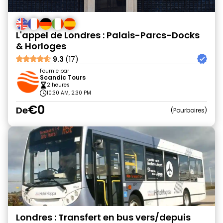
L'appel de Londres : Palais-Parcs-Docks
& Horloges
9.3
(17)
Fournie par
Scandic Tours
2 heures
10:30 AM, 2:30 PM
€0
De
Pourboires
Londres : Transfert en bus vers/depuis