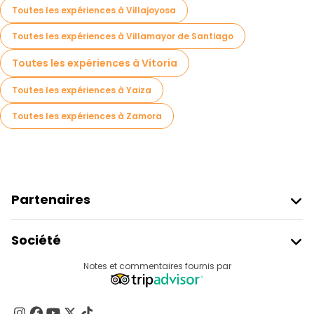
Toutes les expériences à Villajoyosa
Toutes les expériences à Villamayor de Santiago
Toutes les expériences à Vitoria
Toutes les expériences à Yaiza
Toutes les expériences à Zamora
Partenaires
Rejoindre Freetour
Société
Connexion Du Fournisseur
Destinations
Notes et commentaires fournis par
Programme D’affiliation
À Propos De Nous
Contactez-Nous