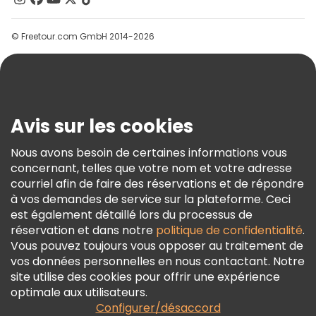
Groupes
© Freetour.com GmbH 2014-2026
Aide
Blog
Presse
Sécurité Et Confidentialité
Avis sur les cookies
Conditions Générales Et Mentions Légales
Nous avons besoin de certaines informations vous
Politique En Matière De Cookies
concernant, telles que votre nom et votre adresse
Freetour Prix
courriel afin de faire des réservations et de répondre
à vos demandes de service sur la plateforme. Ceci
Programme De Fidélité
est également détaillé lors du processus de
réservation et dans notre
politique de confidentialité
.
Vous pouvez toujours vous opposer au traitement de
vos données personnelles en nous contactant. Notre
site utilise des cookies pour offrir une expérience
optimale aux utilisateurs.
Configurer/désaccord