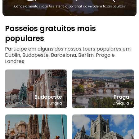
Cancelamento grátis
Assistência por chat ao vivo
Sem taxas ocultas
Passeios gratuitos mais
populares
Participe em alguns dos nossos tours populares em
Dublin, Budapeste, Barcelona, Berlim, Praga e
Londres
Budapeste
Praga
Hungria
Chéquia