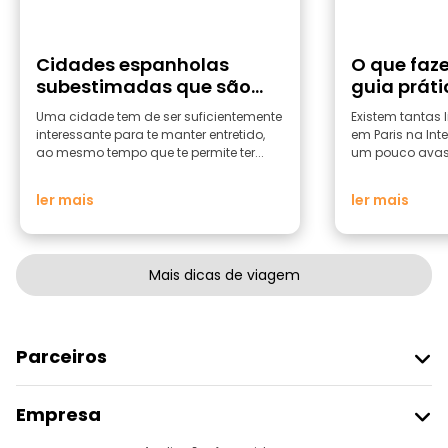
Cidades espanholas
O que faze
subestimadas que são
guia prát
excelentes pontos de
Luz
Uma cidade tem de ser suficientemente
Existem tantas l
partida para viagens
interessante para te manter entretido,
em Paris na Int
ao mesmo tempo que te permite ter...
um pouco avass
ler mais
ler mais
Mais dicas de viagem
Parceiros
Aderir Ao Freetour
Empresa
Registo Do Fornecedor