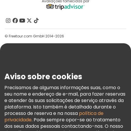
Destinos
Avaliações fornecidas por
Programa De Afiliados
Quem Somos
Contacte-Nos
Grupos
© Freetour.com GmbH 2014-2026
Ajuda
Blog
Imprensa
Segurança E Privacidade
Aviso sobre cookies
Termos E Informações Legais
Política De Cookies
Precisamos de algumas informações suas, como o
seu nome e endereço de e-mail, para fazer reservas
Freetour Prémios
e atender às suas solicitações de serviço através da
Programa De Fidelidade
plataforma. Isto também é detalhado durante o
processo de reserva e na nossa
política de
privacidade
. Pode sempre opor-se ao tratamento
dos seus dados pessoais contactando-nos. O nosso