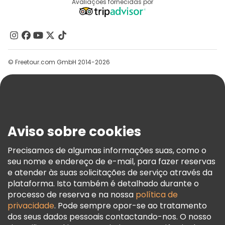
Destinos
Avaliações fornecidas por
Programa De Afiliados
Quem Somos
Contacte-Nos
Grupos
© Freetour.com GmbH 2014-2026
Ajuda
Blog
Imprensa
Segurança E Privacidade
Aviso sobre cookies
Termos E Informações Legais
Política De Cookies
Precisamos de algumas informações suas, como o
seu nome e endereço de e-mail, para fazer reservas
Freetour Prémios
e atender às suas solicitações de serviço através da
Programa De Fidelidade
plataforma. Isto também é detalhado durante o
processo de reserva e na nossa
política de
privacidade
. Pode sempre opor-se ao tratamento
dos seus dados pessoais contactando-nos. O nosso