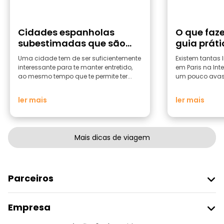
Cidades espanholas
O que faze
subestimadas que são
guia prát
excelentes pontos de
Luz
Uma cidade tem de ser suficientemente
Existem tantas l
partida para viagens
interessante para te manter entretido,
em Paris na Int
ao mesmo tempo que te permite ter...
um pouco avass
ler mais
ler mais
Mais dicas de viagem
Parceiros
Aderir Ao Freetour
Empresa
Registo Do Fornecedor