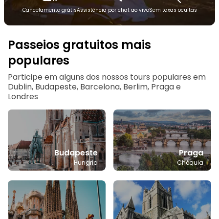
Cancelamento grátis
Assistência por chat ao vivo
Sem taxas ocultas
Passeios gratuitos mais
populares
Participe em alguns dos nossos tours populares em
Dublin, Budapeste, Barcelona, Berlim, Praga e
Londres
Budapeste
Praga
Hungria
Chéquia