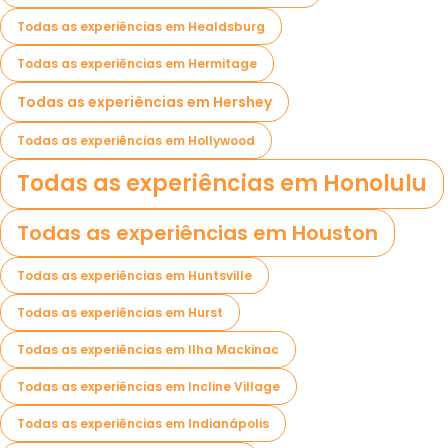
Todas as experiências em Healdsburg
Todas as experiências em Hermitage
Todas as experiências em Hershey
Todas as experiências em Hollywood
Todas as experiências em Honolulu
Todas as experiências em Houston
Todas as experiências em Huntsville
Todas as experiências em Hurst
Todas as experiências em Ilha Mackinac
Todas as experiências em Incline Village
Todas as experiências em Indianápolis