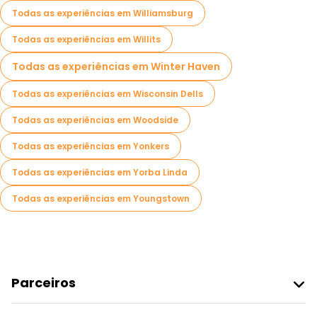
Todas as experiências em Williamsburg
Todas as experiências em Willits
Todas as experiências em Winter Haven
Todas as experiências em Wisconsin Dells
Todas as experiências em Woodside
Todas as experiências em Yonkers
Todas as experiências em Yorba Linda
Todas as experiências em Youngstown
Parceiros
Aderir Ao Freetour