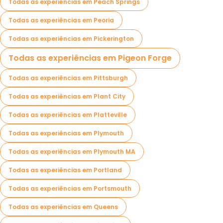
Todas as experiências em Peach Springs
Todas as experiências em Peoria
Todas as experiências em Pickerington
Todas as experiências em Pigeon Forge
Todas as experiências em Pittsburgh
Todas as experiências em Plant City
Todas as experiências em Platteville
Todas as experiências em Plymouth
Todas as experiências em Plymouth MA
Todas as experiências em Portland
Todas as experiências em Portsmouth
Todas as experiências em Queens