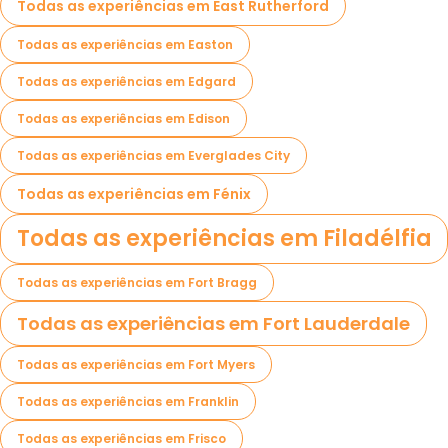
Todas as experiências em East Rutherford
Todas as experiências em Easton
Todas as experiências em Edgard
Todas as experiências em Edison
Todas as experiências em Everglades City
Todas as experiências em Fénix
Todas as experiências em Filadélfia
Todas as experiências em Fort Bragg
Todas as experiências em Fort Lauderdale
Todas as experiências em Fort Myers
Todas as experiências em Franklin
Todas as experiências em Frisco