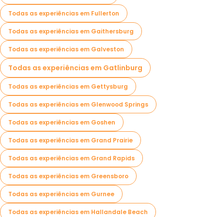
Todas as experiências em Fullerton
Todas as experiências em Gaithersburg
Todas as experiências em Galveston
Todas as experiências em Gatlinburg
Todas as experiências em Gettysburg
Todas as experiências em Glenwood Springs
Todas as experiências em Goshen
Todas as experiências em Grand Prairie
Todas as experiências em Grand Rapids
Todas as experiências em Greensboro
Todas as experiências em Gurnee
Todas as experiências em Hallandale Beach