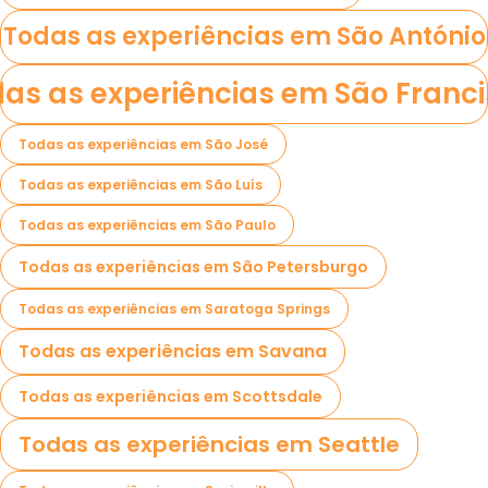
Todas as experiências em São António
as as experiências em São Franc
Todas as experiências em São José
Todas as experiências em São Luís
Todas as experiências em São Paulo
Todas as experiências em São Petersburgo
Todas as experiências em Saratoga Springs
Todas as experiências em Savana
Todas as experiências em Scottsdale
Todas as experiências em Seattle