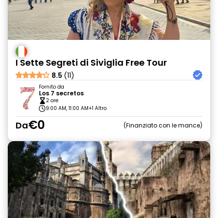
I Sette Segreti di Siviglia Free Tour
8.5
(11)
Fornito da
Los 7 secretos
2 ore
9:00 AM, 11:00 AM
+1 Altro
€0
Da
Finanziato con le mance