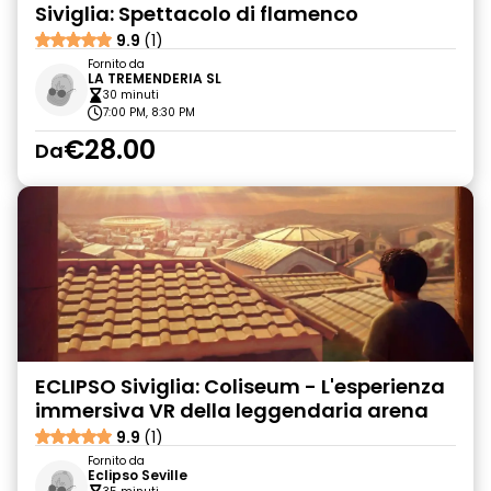
Siviglia: Spettacolo di flamenco
9.9
(1)
Fornito da
LA TREMENDERIA SL
30 minuti
7:00 PM, 8:30 PM
€28.00
Da
ECLIPSO Siviglia: Coliseum - L'esperienza
immersiva VR della leggendaria arena
9.9
(1)
Fornito da
Eclipso Seville