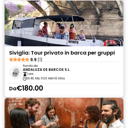
Siviglia: Tour privato in barca per gruppi
9.9
(1)
Fornito da
ANDALUZA DE BARCOS S.L.
1 ora
10:45 AM, 11:00 AM
+13 Altro
€180.00
Da