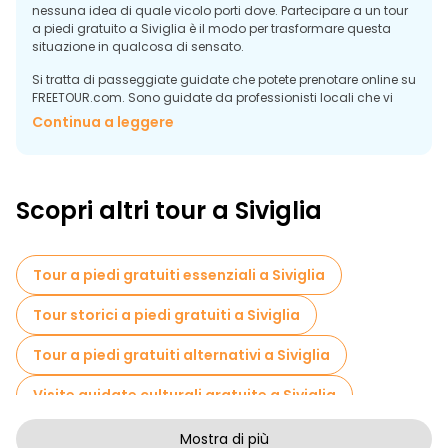
nessuna idea di quale vicolo porti dove. Partecipare a un tour
a piedi gratuito a Siviglia è il modo per trasformare questa
situazione in qualcosa di sensato.
Si tratta di passeggiate guidate che potete prenotare online su
FREETOUR.com. Sono guidate da professionisti locali che vi
permettono di esplorare punti di riferimento iconici come la
Continua a leggere
Cattedrale di Siviglia e il Barrio Santa Cruz, pagando quello
che volete, in circa 2 ore.
Scoprite i migliori tour a piedi gratuiti di
Scopri altri tour a Siviglia
Siviglia
Nessuna applicazione cartografica vi salverà nel Barrio Santa
Cruz. Il GPS si arrende nel momento in cui ci si addentra in
quelle strette viuzze e perdersi senza un contesto è uno spreco
Tour a piedi gratuiti essenziali a Siviglia
di un luogo davvero straordinario. Partecipare a uno dei tour a
piedi gratuiti di Siviglia è la mossa migliore che farete durante
Tour storici a piedi gratuiti a Siviglia
il viaggio.
Tour a piedi gratuiti alternativi a Siviglia
Visite guidate culturali gratuite a Siviglia
Tour a piedi senza arte a Siviglia
Mostra di più