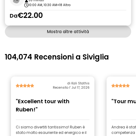
35 minuti
10:00 AM, 10:30 AM
+18 Altro
€22.00
Da
Mostra altre attività
104,074 Recensioni a Siviglia
di Kali Stathis
Recensito l’ Jul 17, 2026
"Excellent tour with
"Tour m
Ruben!"
Ci siamo divertiti tantissimo! Ruben è
Andrea è sta
stato molto esauriente ed energico e il
competenza e 