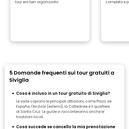
tour era ben organizzato.
completo e p
5 Domande frequenti sui tour gratuiti a
Siviglia
Cosa è incluso in un tour gratuito di Siviglia?
Le visite coprono le principali attrazioni, come Plaza de
España, l'Alcázar (esterno), la Cattedrale e il quartiere
di Santa Cruz. Le guide vi racconteranno anche le
tradizioni locali.
Cosa succede se cancello la mia prenotazione