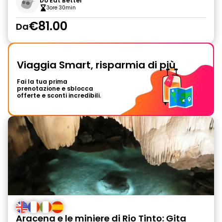
Do Eat Better
3ore 30min
€81.00
Da
Viaggia Smart, risparmia di più
Fai la tua prima
prenotazione e sblocca
offerte e sconti incredibili.
Aracena e le miniere di Rio Tinto: Gita