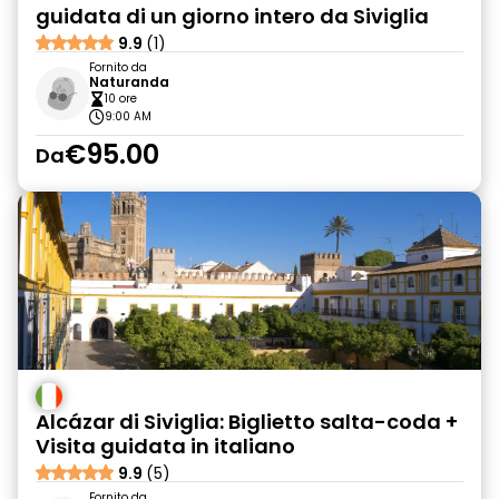
guidata di un giorno intero da Siviglia
9.9
(1)
Fornito da
Naturanda
10 ore
9:00 AM
€95.00
Da
Alcázar di Siviglia: Biglietto salta-coda +
Visita guidata in italiano
9.9
(5)
Fornito da