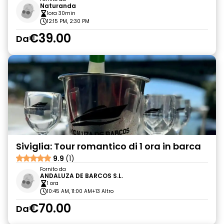
Naturanda
1ora 30min
12:15 PM, 2:30 PM
€39.00
Da
Siviglia: Tour romantico di 1 ora in barca
9.9
(1)
Fornito da
ANDALUZA DE BARCOS S.L.
1 ora
10:45 AM, 11:00 AM
+13 Altro
€70.00
Da