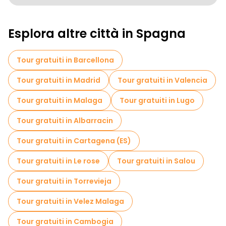
Tour a piedi gratuiti per famiglie a Siviglia
Esplora altre città in Spagna
Pub Crawl tour a Siviglia
Attività sportive a Siviglia
Tour gratuiti in Barcellona
Visite autoguidate in Siviglia
Tour gratuiti in Madrid
Tour gratuiti in Valencia
Giochi di fuga in Siviglia
Tour gratuiti in Malaga
Tour gratuiti in Lugo
Visite gratuite ai quartieri ebraici di Siviglia
Tour gratuiti in Albarracin
Biglietti d'ingresso in Siviglia
Tour gratuiti in Cartagena (ES)
Visite gratuite alle leggende e al mistero in Siviglia
Tour gratuiti in Le rose
Tour gratuiti in Salou
Musei in Siviglia
Tour gratuiti in Torrevieja
Visita gratuita del centro storico Siviglia
Tour gratuiti in Velez Malaga
Visite al mercato in Siviglia
Tour gratuiti in Cambogia