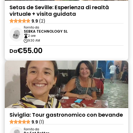
Setas de Seville: Esperienza di realtà
virtuale + visita guidata
9.9
(2)
Fornito da
SEBKA TECHNOLOGY SL
2 ore
9:30 AM
€55.00
Da
Siviglia: Tour gastronomico con bevande
9.9
(1)
Fornito da