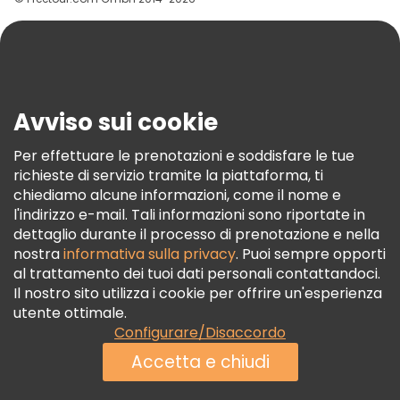
Aiuto
Blog
Stampa
Sicurezza E Privacy
Avviso sui cookie
Termini E Condizioni
Informativa Sui Cookie
Per effettuare le prenotazioni e soddisfare le tue
richieste di servizio tramite la piattaforma, ti
Freetour Premi
chiediamo alcune informazioni, come il nome e
Programma Di Fidelizzazione
l'indirizzo e-mail. Tali informazioni sono riportate in
dettaglio durante il processo di prenotazione e nella
nostra
informativa sulla privacy
. Puoi sempre opporti
al trattamento dei tuoi dati personali contattandoci.
Il nostro sito utilizza i cookie per offrire un'esperienza
utente ottimale.
Configurare/Disaccordo
Accetta e chiudi