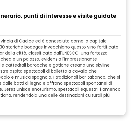
nerario, punti di interesse e visite guidate
provincia di Cadice ed è conosciuta come la capitale
i 30 storiche bodegas invecchiano questo vino fortificato
zar della città, classificato dall'UNESCO, una fortezza
chea e un palazzo, evidenzia l'impressionante
delle cattedrali barocche e gotiche creano uno skyline
tre ospita spettacoli di balletto a cavallo che
colo e musica spagnola. I tradizionali bar tabanco, che si
dalle botti di legno e offrono spettacoli spontanei di
. Jerez unisce enoturismo, spettacoli equestri, flamenco
iana, rendendola una delle destinazioni culturali più