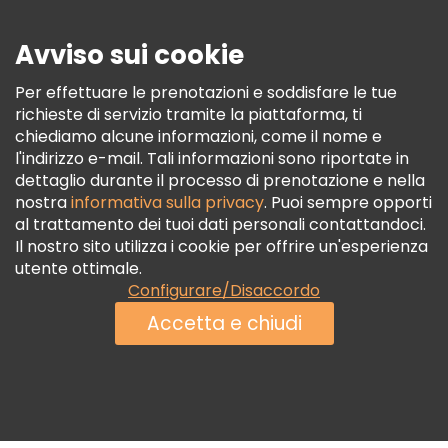
Avviso sui cookie
Per effettuare le prenotazioni e soddisfare le tue
richieste di servizio tramite la piattaforma, ti
chiediamo alcune informazioni, come il nome e
Partner
l'indirizzo e-mail. Tali informazioni sono riportate in
dettaglio durante il processo di prenotazione e nella
Iscriviti Al Freetour
Società
nostra
informativa sulla privacy
. Puoi sempre opporti
Accesso Del Fornitore
al trattamento dei tuoi dati personali contattandoci.
Destinazioni
Valutazioni e recensioni con tecnologia
Il nostro sito utilizza i cookie per offrire un'esperienza
Programma Di Affiliazione
utente ottimale.
Chi Siamo
Configurare/Disaccordo
Contattaci
Accetta e chiudi
Gruppi
© Freetour.com GmbH 2014-2026
Aiuto
Blog
Stampa