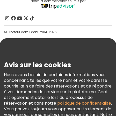
Destinations
Notes et commentaires fournis par
Programme D’affiliation
À Propos De Nous
Contactez-Nous
Groupes
© Freetour.com GmbH 2014-2026
Aide
Blog
Presse
Sécurité Et Confidentialité
Avis sur les cookies
Conditions Générales Et Mentions Légales
Nous avons besoin de certaines informations vous
Politique En Matière De Cookies
concernant, telles que votre nom et votre adresse
Freetour Prix
courriel afin de faire des réservations et de répondre
à vos demandes de service sur la plateforme. Ceci
Programme De Fidélité
est également détaillé lors du processus de
réservation et dans notre
politique de confidentialité
.
Vous pouvez toujours vous opposer au traitement de
vos données personnelles en nous contactant. Notre