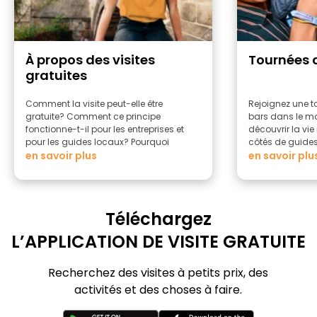
À propos des visites
Tournées 
gratuites
Comment la visite peut-elle être
Rejoignez une t
gratuite? Comment ce principe
bars dans le mo
fonctionne-t-il pour les entreprises et
découvrir la vi
pour les guides locaux? Pourquoi
côtés de guide
devriez-vous faire une visite à pied
en savoir plus
en savoir plu
gratuite?
Téléchargez
L’APPLICATION DE VISITE GRATUITE
Recherchez des visites à petits prix, des
activités et des choses à faire.