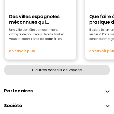
Des villes espagnoles
Que faire à
méconnues qui
pratique de
constituent d'excellents
Lumière
Une ville doit être suffisamment
Il existe telleme
points de départ pour
attrayante pour vous divertir tout en
visiter à Paris s
voyager
vous laissant libres de partir à l'av...
sentir submergé. 
en savoir plus
en savoir plu
D’autres conseils de voyage
Partenaires
Rejoindre Freetour
Société
Connexion Du Fournisseur