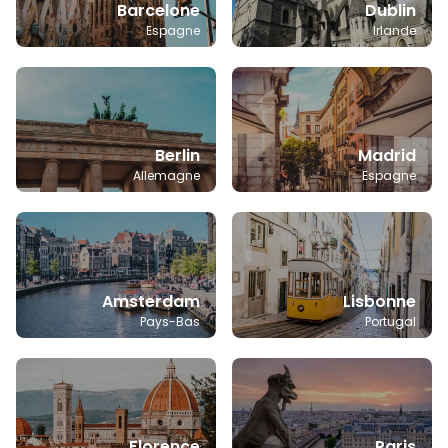
Barcelone
Dublin
Espagne
Irlande
Berlin
Madrid
Allemagne
Espagne
Amsterdam
Lisbonne
Pays-Bas
Portugal
Florence
Paris