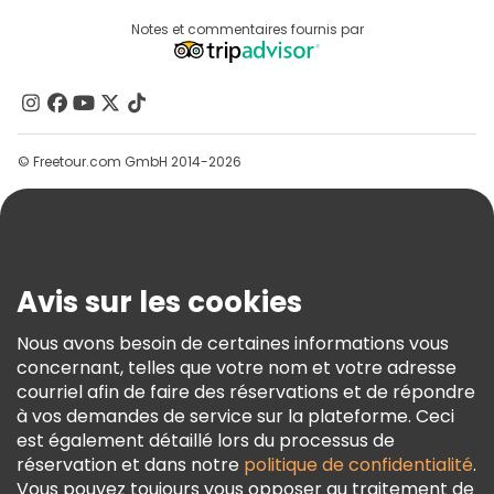
Connexion Du Fournisseur
Destinations
Notes et commentaires fournis par
Programme D’affiliation
À Propos De Nous
Contactez-Nous
Groupes
© Freetour.com GmbH 2014-2026
Aide
Blog
Presse
Sécurité Et Confidentialité
Avis sur les cookies
Conditions Générales Et Mentions Légales
Nous avons besoin de certaines informations vous
Politique En Matière De Cookies
concernant, telles que votre nom et votre adresse
Freetour Prix
courriel afin de faire des réservations et de répondre
à vos demandes de service sur la plateforme. Ceci
Programme De Fidélité
est également détaillé lors du processus de
réservation et dans notre
politique de confidentialité
.
Vous pouvez toujours vous opposer au traitement de