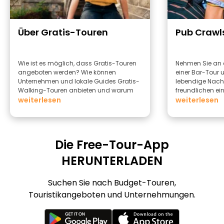
Über Gratis-Touren
Pub Crawl
Wie ist es möglich, dass Gratis-Touren
Nehmen Sie an 
angeboten werden? Wie können
einer Bar-Tour u
Unternehmen und lokale Guides Gratis-
lebendige Nac
Walking-Touren anbieten und warum
freundlichen e
sollten Sie diese anbieten?
weiterlesen
erleben.
weiterlesen
Die Free-Tour-App
HERUNTERLADEN
Suchen Sie nach Budget-Touren,
Touristikangeboten und Unternehmungen.