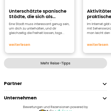
Unterschätzte spanische
Aktivitäten
Städte, die sich als
praktische
Ausgangspunkte für
die Stadt 
Eine Stadt muss interessant genug sein,
Im Internet gibt
Reisen eignen
um dich zu unterhalten, und dir
mit Sehenswürdi
gleichzeitig die Freiheit lassen, tags...
man leicht den Ü
weiterlesen
weiterlesen
Mehr Reise-Tipps
Partner
Freetour Beitreten
Unternehmen
Anbieter-Anmeldung
Reiseziele
Bewertungen und Rezensionen powered by
Affiliate-Programm