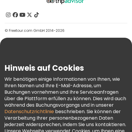
Über Uns
Kontakt
Gruppen
© Freetour.com GmbH 2014-2026
Hilfe
Blog
Presse
Sicherheit Und Datenschutz
Hinweis auf Cookies
AGB Und Rechtliches
Wir benötigen einige Informationen von Ihnen, wie
Cookie-Richtlinie
Ihren Namen und Ihre E-Mail-Adresse, um
Freetour Auszeichnungen
Buchungen vornehmen und Ihre Serviceanfragen
über die Plattform erfüllen zu können. Dies wird auch
Treueprogramm
während des Buchungsvorgangs und in unserer
Datenschutzrichtlinie
beschrieben. Sie können der
Verarbeitung Ihrer personenbezogenen Daten
jederzeit widersprechen, indem Sie uns kontaktieren.
Unsere Webseite verwendet Cookies, um Ihnen eine