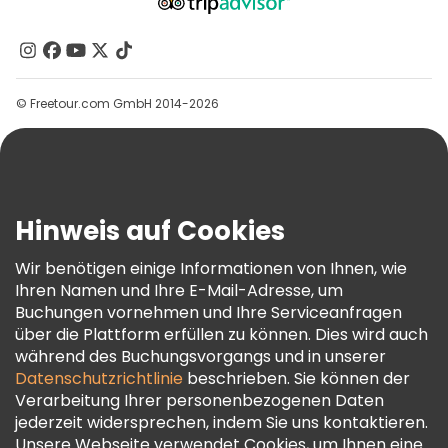
Über Uns
Kontakt
Gruppen
© Freetour.com GmbH 2014-2026
Hilfe
Blog
Presse
Sicherheit Und Datenschutz
Hinweis auf Cookies
AGB Und Rechtliches
Wir benötigen einige Informationen von Ihnen, wie
Cookie-Richtlinie
Ihren Namen und Ihre E-Mail-Adresse, um
Freetour Auszeichnungen
Buchungen vornehmen und Ihre Serviceanfragen
über die Plattform erfüllen zu können. Dies wird auch
Treueprogramm
während des Buchungsvorgangs und in unserer
Datenschutzrichtlinie
beschrieben. Sie können der
Verarbeitung Ihrer personenbezogenen Daten
jederzeit widersprechen, indem Sie uns kontaktieren.
Unsere Webseite verwendet Cookies, um Ihnen eine