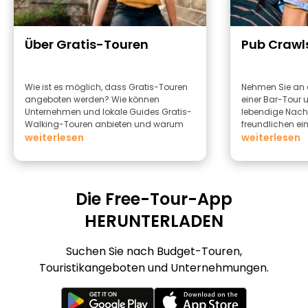
Über Gratis-Touren
Pub Crawl
Wie ist es möglich, dass Gratis-Touren
Nehmen Sie an 
angeboten werden? Wie können
einer Bar-Tour u
Unternehmen und lokale Guides Gratis-
lebendige Nac
Walking-Touren anbieten und warum
freundlichen e
sollten Sie diese anbieten?
weiterlesen
erleben.
weiterlesen
Die Free-Tour-App
HERUNTERLADEN
Suchen Sie nach Budget-Touren,
Touristikangeboten und Unternehmungen.