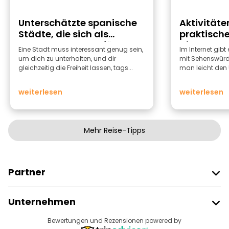
Unterschätzte spanische
Aktivitäten
Städte, die sich als
praktische
Ausgangspunkte für
die Stadt 
Eine Stadt muss interessant genug sein,
Im Internet gibt
Reisen eignen
um dich zu unterhalten, und dir
mit Sehenswürdi
gleichzeitig die Freiheit lassen, tags...
man leicht den Ü
weiterlesen
weiterlesen
Mehr Reise-Tipps
Partner
Freetour Beitreten
Unternehmen
Anbieter-Anmeldung
Reiseziele
Bewertungen und Rezensionen powered by
Affiliate-Programm