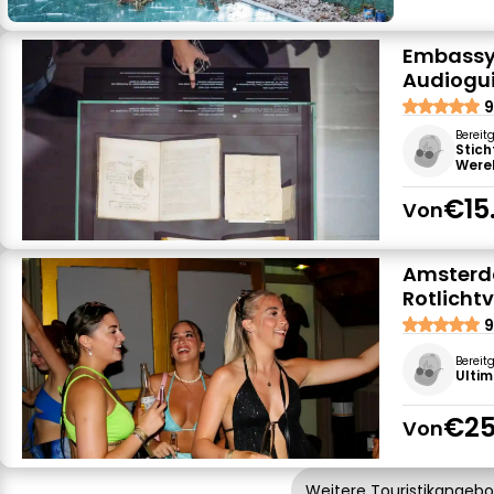
Embassy o
Audiogu
9
Bereit
Stich
Were
€15
Von
Amsterd
Rotlichtv
9
Bereit
Ultim
€25
Von
Weitere Touristikangeb