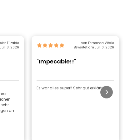
sier Elizalde
von Fernanda Vitale
Jul 18, 2026
Bewertet am Jul 10, 2026
"Impecable!!"
"G
Es war alles super!! Sehr gut erklärt!!!
Die 
hrer
Ents
lichen
kann
 sehr
Info
ungen am