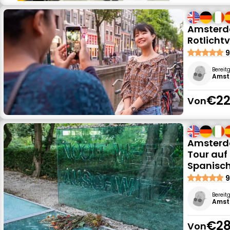
Amsterda
Rotlichtv
9
Bereit
Amst
€22
Von
Amsterda
Tour auf 
Spanisc
9
Bereit
Amst
€28
Von