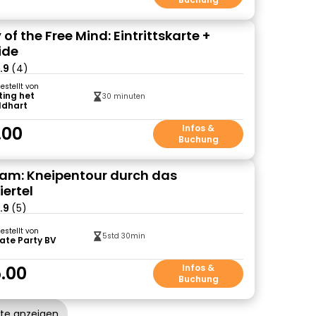
f the Free Mind: Eintrittskarte +
ide
.9
(4)
gestellt von
ting het
30 minuten
ldhart
.00
Infos &
Buchung
am: Kneipentour durch das
iertel
.9
(5)
gestellt von
5std 30min
ate Party BV
.00
Infos &
Buchung
ote anzeigen