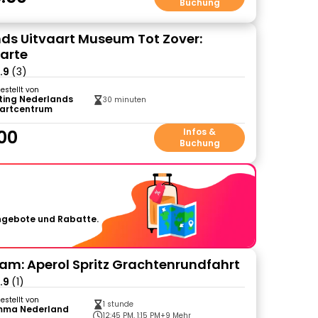
Buchung
ds Uitvaart Museum Tot Zover:
karte
.9
(3)
gestellt von
ting Nederlands
30 minuten
aartcentrum
.00
Infos &
Buchung
Angebote und Rabatte.
m: Aperol Spritz Grachtenrundfahrt
.9
(1)
gestellt von
1 stunde
mma Nederland
12:45 PM, 1:15 PM
+9 Mehr