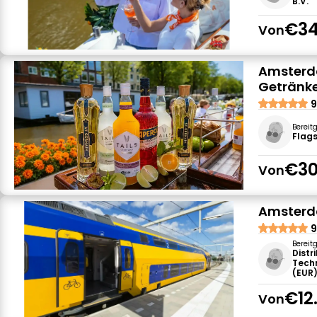
B.V.
€34
Von
Amsterda
Getränk
9
Bereit
Flag
€30
Von
Amsterda
9
Bereit
Distr
Tech
(EUR
€12
Von