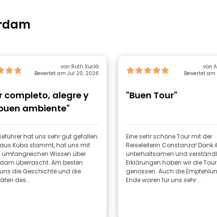
erdam
von Ruth Xuclà
von A
Bewertet am Jul 20, 2026
Bewertet am 
r completo, alegre y
"Buen Tour"
buen ambiente"
seführer hat uns sehr gut gefallen.
Eine sehr schöne Tour mit der
r aus Kuba stammt, hat uns mit
Reiseleiterin Constanza! Dank i
 umfangreichen Wissen über
unterhaltsamen und verständ
dam überrascht. Am besten
Erklärungen haben wir die Tour
uns die Geschichte und die
genossen. Auch die Empfehl
täten des...
Ende waren für uns sehr...