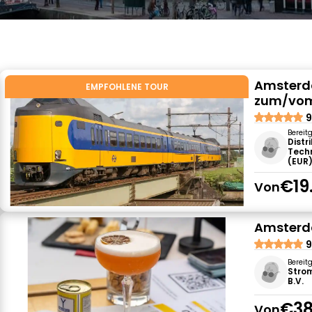
Amsterd
EMPFOHLENE TOUR
zum/vom
9
Bereit
Distr
Tech
(EUR
€19
Von
Amsterd
9
Bereit
Stro
B.V.
€38
Von