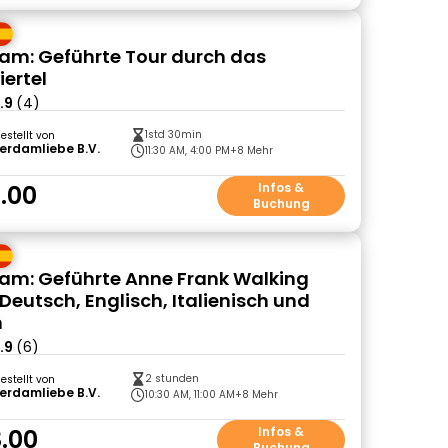
m: Geführte Tour durch das
iertel
.9
(4)
1std 30min
gestellt von
erdamliebe B.V.
11:30 AM, 4:00 PM
+8 Mehr
.00
Infos &
Buchung
m: Geführte Anne Frank Walking
Deutsch, Englisch, Italienisch und
h
.9
(6)
2 stunden
gestellt von
erdamliebe B.V.
10:30 AM, 11:00 AM
+8 Mehr
.00
Infos &
Buchung