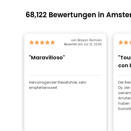
68,122 Bewertungen in Amst
von Brayan Ramirez
Bewertet am Jul 21, 2026
"Maravilloso"
"Tou
con 
Hervorragender Reiseführer, sehr
Der Rei
empfehlenswert
Dy, de
seinem
Amster
haben 
Kuriosi