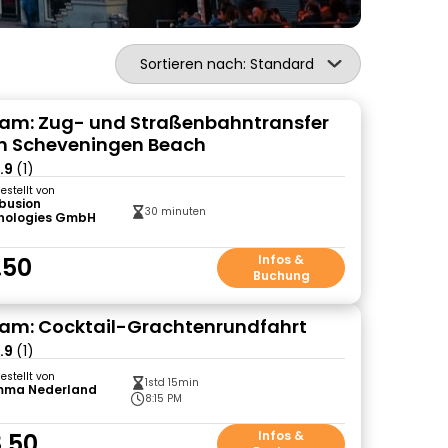
Sortieren nach: Standard
am: Zug- und Straßenbahntransfer
 Scheveningen Beach
.9
(1)
gestellt von
ibusion
30 minuten
nologies GmbH
)
.50
Infos &
Buchung
am: Cocktail-Grachtenrundfahrt
.9
(1)
gestellt von
1std 15min
mma Nederland
8:15 PM
.50
Infos &