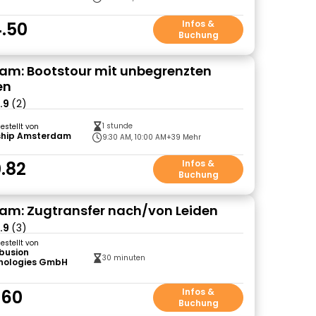
.50
Infos &
Buchung
m: Bootstour mit unbegrenzten
en
.9
(2)
1 stunde
gestellt von
ship Amsterdam
9:30 AM, 10:00 AM
+39 Mehr
.82
Infos &
Buchung
m: Zugtransfer nach/von Leiden
.9
(3)
gestellt von
ibusion
30 minuten
nologies GmbH
)
.60
Infos &
Buchung