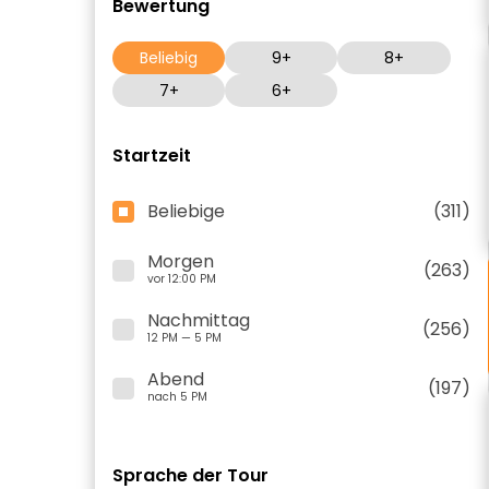
Bewertung
Beliebig
9+
8+
7+
6+
Startzeit
Beliebige
(311)
Morgen
(263)
vor 12:00 PM
Nachmittag
(256)
12 PM — 5 PM
Abend
(197)
nach 5 PM
Sprache der Tour