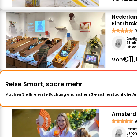
Nederlan
Eintritts
9
Bereit
Stich
Uitv
€11
Von
Reise Smart, spare mehr
Machen Sie Ihre erste Buchung und sichern Sie sich erstaunliche 
Amsterda
9
Bereit
Stro